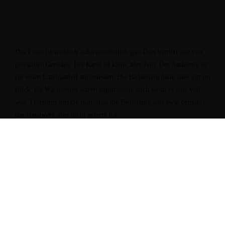
Das Essen ist wirklich außergewöhnlich gut. Dies betrifft alle von
gewählten Gerichte. Die Karte ist klein, aber fein. Das Ambiente ist
für einen Landgasthof angemessen. Die Bedienung hatte alles gut im
Blick, die Wartezeiten waren angemessen, auch wenn es sehr voll
war. Trotzdem merkte man, dass die Bedienung sich zwar bemühte,
das Handwerk aber nicht gelernt hat.