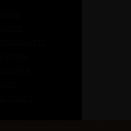
HOME
HOTEL
SPEISEKARTE
EVENTS
PARTNER
JOBS
KONTAKT
Hauptstraße 38, 34270 Schauenburg
0560193180