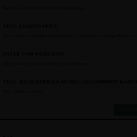
Radiccio | geschmorter Kürbis | Parmesanschaum
VEGI - LOADED FRIES
Portion Pommes | gezupfte Kräuterseitlinge | Chili Mayo | eingelegte Zwiebel | K
TATAR VOM WEIDERIND
Mayo | Gurke | eingelegte Zwiebel | frittierte Kapern
VEGI - KICHERERBSEN-HUMUS | GESCHMORTE KARO
Feta | Sanddorn | Ducca
GESAM