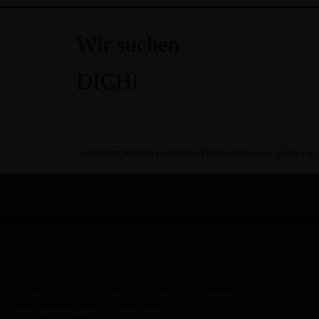
Wir suchen
DICH!
In unserem kleinen familiären Team arbeiten wir jeden Tag d
… das ist gemütliche Hotellerie & moderne Gastronomie in
denkmalgeschützten Fachwerkhäusern.