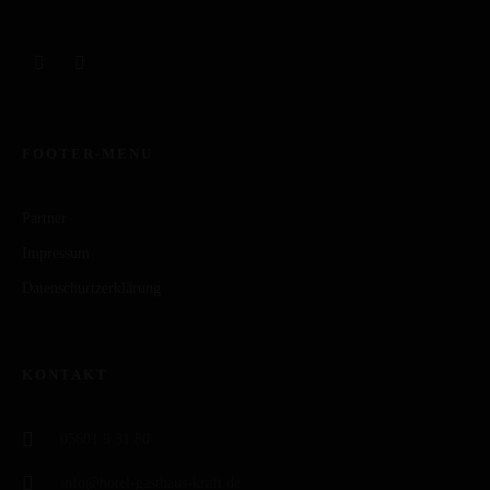
FOOTER-MENU
Partner
Impressum
Datenschurtzerklärung
KONTAKT
05601 9 31 80
info@hotel-gasthaus-kraft.de